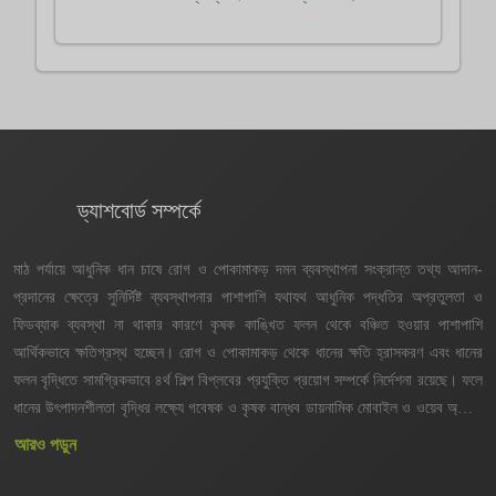
ড্যাশবোর্ড সম্পর্কে
মাঠ পর্যায়ে আধুনিক ধান চাষে রোগ ও পোকামাকড় দমন ব্যবস্থাপনা সংক্রান্ত তথ্য আদান-
প্রদানের ক্ষেত্রে সুনির্দিষ্ট ব্যবস্থাপনার পাশাপাশি যথাযথ আধুনিক পদ্ধতির অপ্রতুলতা ও
ফিডব্যাক ব্যবস্থা না থাকার কারণে কৃষক কাঙ্খিত ফলন থেকে বঞ্চিত হওয়ার পাশাপাশি
আর্থিকভাবে ক্ষতিগ্রস্থ হচ্ছেন। রোগ ও পোকামাকড় থেকে ধানের ক্ষতি হ্রাসকরণ এবং ধানের
ফলন বৃদ্ধিতে সামগ্রিকভাবে ৪র্থ শিল্প বিপ্লবের প্রযুক্তি প্রয়োগ সম্পর্কে নির্দেশনা রয়েছে। ফলে
ধানের উৎপাদনশীলতা বৃদ্ধির লক্ষ্যে গবেষক ও কৃষক বান্ধব ডায়নামিক মোবাইল ও ওয়েব অ্যাপস
এবং ড্যাশবোর্ড তৈরির উদ্যোগ গ্রহণ করা হয়েছে। সিস্টেমটি ব্যবহারের কারণে সার্বিক সেবা
আরও পড়ুন
প্রদান প্রক্রিয়া সহজতর হবে। ফলে কৃষক পর্যায়ে অ্যাপসটির মাধ্যমে সেবা প্রাপ্তিতে সময়,
খরচ ও যাতায়াতের (Time, Cost, Visit-TCV) ক্ষেত্রে যথাক্রমে ৫-৬ দিন, ৪০০-৫০০