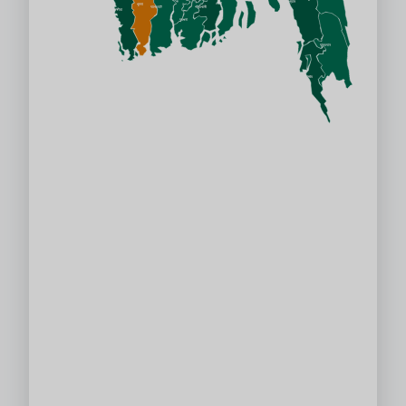
চট্টগ্রাম
ভোলা
খুলনা
বাগেরহাট
পটুয়াখালী
সাতক্ষীরা
বরগুনা
বান্দরবান
কক্সবাজার