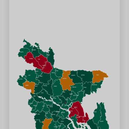
পঞ্চগড়
লালমনিরহাট
নীলফামারী
ঠাকুরগাঁও
কুড়িগ্রাম
দিনাজপুর
রংপুর
গাইবান্ধা
শেরপুর
জয়পুরহাট
জামালপুর
সিলেট
সুনামগঞ্জ
নেত্রকোণা
নওগাঁ
বগুড়া
ময়মনসিংহ
চাঁপাইনবাবগঞ্জ
মৌলভীবাজার
রাজশাহী
সিরাজগঞ্জ
নাটোর
টাঙ্গাইল
কিশোরগঞ্জ
হবিগঞ্জ
গাজীপুর
পাবনা
নরসিংদী
ব্রাহ্মণবাড়িয়া
কুষ্টিয়া
মানিকগঞ্জ
মেহেরপুর
ঢাকা
নারায়ণ..
রাজবাড়ী
চুয়াডাঙ্গা
মুন্সি..
ঝিনাইদহ
মাগুরা
ফরিদপুর
কুমিল্লা
চাঁদপুর
মাদারীপুর
খাগড়াছড়ি
শরীয়তপুর
নড়াইল
যশোর
গোপালগঞ্জ
ফেনী
নোয়াখালী
লক্ষ্মীপুর
রাঙ্গামাটি
বরিশাল
ঝালকাঠি
পিরোজপুর