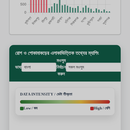
রোগ ও পোকামাকড়ের এলাকাভিত্তিক তথ্যের ম্যাপিং
মওসুম
ভাষা
নির্বাচন
করুন
DATA INTENSITY / ডেটা তীব্রতা
Low / কম
High / বেশি