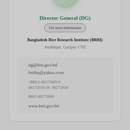
Director General (DG)
For more information
Bangladesh Rice Research Institute (BRRI)
Joydebpur, Gazipur-1701
dg@brri.gov.bd
brrihq@yahoo.com
+880-2-49272005-9
49272010-38; 49272056
8802-49272000
www.brri.gov.bd