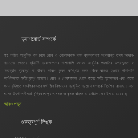
ড্যাশবোর্ড সম্পর্কে
মাঠ পর্যায়ে আধুনিক ধান চাষে রোগ ও পোকামাকড় দমন ব্যবস্থাপনা সংক্রান্ত তথ্য আদান-
প্রদানের ক্ষেত্রে সুনির্দিষ্ট ব্যবস্থাপনার পাশাপাশি যথাযথ আধুনিক পদ্ধতির অপ্রতুলতা ও
ফিডব্যাক ব্যবস্থা না থাকার কারণে কৃষক কাঙ্খিত ফলন থেকে বঞ্চিত হওয়ার পাশাপাশি
আর্থিকভাবে ক্ষতিগ্রস্থ হচ্ছেন। রোগ ও পোকামাকড় থেকে ধানের ক্ষতি হ্রাসকরণ এবং ধানের
ফলন বৃদ্ধিতে সামগ্রিকভাবে ৪র্থ শিল্প বিপ্লবের প্রযুক্তি প্রয়োগ সম্পর্কে নির্দেশনা রয়েছে। ফলে
ধানের উৎপাদনশীলতা বৃদ্ধির লক্ষ্যে গবেষক ও কৃষক বান্ধব ডায়নামিক মোবাইল ও ওয়েব অ্যাপস
এবং ড্যাশবোর্ড তৈরির উদ্যোগ গ্রহণ করা হয়েছে। সিস্টেমটি ব্যবহারের কারণে সার্বিক সেবা
আরও পড়ুন
প্রদান প্রক্রিয়া সহজতর হবে। ফলে কৃষক পর্যায়ে অ্যাপসটির মাধ্যমে সেবা প্রাপ্তিতে সময়,
খরচ ও যাতায়াতের (Time, Cost, Visit-TCV) ক্ষেত্রে যথাক্রমে ৫-৬ দিন, ৪০০-৫০০
গুরুত্বপূর্ণ লিঙ্ক
টাকা ও ৩-৫ বার যাতায়াত সাশ্রয় হবে। অ্যাপস ও ড্যাশবোর্ডটি যথাযথভাবে ব্যবহারের ফলে
প্রায় ১৫-১৮% ফলন হ্রাস কমানো সম্ভব হবে যা দেশের অর্থনীতিতে গুরুত্বপূর্ণ ভূমিকা রাখবে।