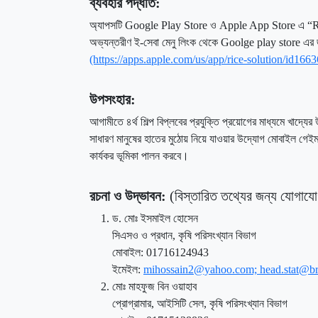
ব্যবহার পদ্ধতি:
অ্যাপসটি Google Play Store ও Apple App Store এ “Rice 
অভ্যন্তরীণ ই-সেবা মেনু লিংক থেকে Goolge play store এর
(https://apps.apple.com/us/app/rice-solution/id166
উপসংহার:
আগামীতে ৪র্থ শিল্প বিপ্লবের প্রযুক্তি প্রয়োগের মাধ্যমে খাদ্য
সাধারণ মানুষের হাতের মুঠোয় নিয়ে যাওয়ার উদ্যোগ মোবাইল গেই
কার্যকর ভূমিকা পালন করবে।
রচনা ও উদ্ভাবন:
(বিস্তারিত তথ্যের জন্য যোগায
ড. মোঃ ইসমাইল হোসেন
সিএসও ও প্রধান, কৃষি পরিসংখ্যান বিভাগ
মোবাইল: 01716124943
ইমেইল:
mihossain2@yahoo.com; head.stat@br
মোঃ মাহফুজ বিন ওয়াহাব
প্রোগ্রামার, আইসিটি সেল, কৃষি পরিসংখ্যান বিভাগ