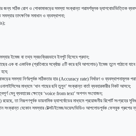
রীর জন্য সঠিক রোগ ও পোকামাকড়ের সমস্যা সংক্রান্ত পরামর্শমূলক ড্যাশবোর্ডভিত্তিক ব্যবস
সমস্যার তাৎক্ষণিক সমাধান ও ব্যবস্থাপনা;
s);
্যার ইমেজ বা তথ্য স্বয়ংক্রিয়ভাবে ইনপুট হিসেবে প্রদান;
গাছের এক বা একাধিক (প্রতিবারে সর্ব্বোচ্চ ৫টি করে ছবি আপলোড) ইমেজ তুলে পাঠানো য
ত হবে;
ড়ের সমস্যা নির্ণয়পূর্বক সঠিকতার হার (Accuracy rate) নির্ধারণ ও ব্যবস্থাপনামূলক পরামর
লাইসিসের মাধ্যমে ‘ধান গাছের ছবি তুলুন’ সংক্রান্ত বার্তা ব্যবহারকারীর নিকট আসবে;
ত্বপূর্ণ মেনু ব্যবহারের ক্ষেত্রে ‘voice from text’ অপশন সংযোজন;
ছে, তা নিরূপণপূর্বক ডায়নামিক ড্যাশর্বোডের মাধ্যমে প্রয়োজনীয় রিপোর্ট সংগ্রহের সুব
রী ধান সংক্রান্ত যেকোন সমস্যার টেক্সট/ইমেজ/ভয়েস/ভিডিও আপলোডপূর্বক ফেসবুক গ্রুপের 