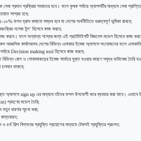
িক সেবা প্রদান প্রক্রিয়া সহজতর হবে। ফলে কৃষক পর্যায়ে অ্যাপসটির মাধ্যমে সেবা প্র
তায়াত সাশ্রয় হবে;
৫-১৮% ফলন হ্রাস কমানো সম্ভব হবে যা দেশের অর্থনীতিতে গুরুত্বপূর্ণ ভূমিকা রাখবে;
্বয়ংক্রিয় নলেজ টুল’ হিসেবে কাজ করবে;
াজ করবে। ফলে অন্যান্য শস্যের জন্য এই প্রটোটাইপটি বিজনেস মডেল হিসেবে কাজ করবে, যা ‘প
র সকল আঞ্চলিক কার্যালয়সহ দেশের বিভিন্ন এলাকার ইমেজ অ্যাপসে সংযোজনের ফলে এলাকা
ারণী পর্যায়ে Decision making tool হিসেবে কাজ করবে;
ভিন্ন রোগ ও পোকামাকড়ের ইমেজ সার্ভারে যুক্ত হওয়ার কারণে সমৃদ্ধ ডাটাবেজ তৈরি হওয়ার
য়া চলমান থাকবে;
ান উক্ত অ্যাপসে sign up এর মাধ্যমে তাঁদের ফসল উপযোগী করে ব্যবহার করা যাবে। এভাবে উ
on) গ্রহণের মডেল তৈরি;
ে নতুন ধারণার সূচনা করা;
 বাস্তবায়ন;
৪র্থ শিল্প বিপ্লবের প্রযুক্তি প্রয়োগের মাধ্যমে টেকসই প্রযুক্তির প্রচলন;