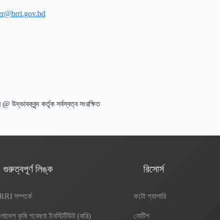
r@brri.gov.bd
ি @ উদ্ভাবকবৃন্দ কর্তৃক সর্বস্বত্ব সংরক্ষিত
গুরুত্বপূর্ণ লিঙ্ক
রিসোর্স
RI সম্পর্কে
ফটো গ্যালারি
ংলাদেশ কৃষি গবেষণা ইনস্টিটিউট (বারি)
নোটিশ