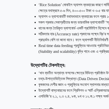
‘Rice Solution’ মোবাইল অ্যাপস ব্যবহারের কারণে সার্ব
ক্ষেত্রে যথাক্রমে ৫-৬ দিন, ৪০০-৫০০ টাকা ও ৩-৫ বার যা
অ্যাপস ও ড্যাশবোর্ডটি যথাযথভাবে ব্যবহারের ফলে প্রায় ১
সকল প্রকার সেবাগ্রহীতার জন্য ডায়নামিক ড্যাশবোর্ডটি ‘স
ধানের জন্য তৈরিকৃত ড্যাশবোর্ড একটি প্রটোটাইপ হিসেবে ক
সঠিকতার হার (Accuracy rate) প্রদানের লক্ষ্যে ব্রি’
প্রাদুর্ভাব বেশি তা জানা যাবে। ফলে অ্যাপসটি নীতিনির্ধ
Real time data feeding প্রযুক্তির আওতায় প্রতিনিয়ত বি
(Stability and scalability) বৃদ্ধি পাবে এবং এ প্রক্রি
উদ্যোগটির টেকসইত্ব:
‘ধান ব্যতীত অন্যান্য ফসলের ক্ষেত্রে বিভিন্ন প্রতিষ্ঠ
তথ্য-উপাত্তভিত্তিক সিদ্ধান্ত (Data Driven Decisi
কৃষকদের দেশীয় জ্ঞান ও প্রযুক্তির সংযোগ স্থাপনার মাধ্যম
উদ্যোগটি বাস্তবায়নের ফলে প্রিসিশন ও স্মার্ট এগ্রিকালচার
এসডিজি’র ২.১, ২.৩ ২.৪, ৯ক, ৯খ ও ১২.ক.১ লক্ষ্য অর্জন ও 