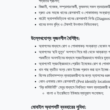
পদ্ধতির প্রচলন;
বিজ্ঞানী, গবেষক, সম্প্রসারণকর্মী, কৃষকসহ সকল ব্যবহারকা
দ্রুত এবং সহজে ধানের রোগবালাই ও পোকামাকড় সংক্রান্ত 
মাঠেই অ্যাপসভিত্তিক ধানের রোগবালাই নির্ণয় (Diagnosi
ধানের ফলন বৃদ্ধি ও টেকসই উৎপাদন নিশ্চিতকরণ;
উল্লেখযোগ্য সৃজনশীল বৈশিষ্ট্য:
অ্যাপসের মাধ্যমে রোগ ও পোকামাকড় সংক্রান্ত যেকোন সমস
অ্যাপসের ‘ছবি তুলুন’ অপশনে গিয়ে মাঠ থেকে আক্রান্ত 
পরবর্তীতে অনলাইনের মাধ্যমে স্বয়ংক্রিয়ভাবে সার্ভারে যুক্
অ্যাপসেই স্বয়ংক্রিয়ভাবে প্রেরিত ইমেজের রোগ বা পোকামাক
ধান গাছ ব্যতীত অন্য কোন ইমেজ প্রদান করা হলে ইমেজ এনা
বিশেষ চাহিদাসম্পন্ন ব্যবহারকারীগণের জন্য অ্যাপসের গুরু
কোন এলাকায় কোন রোগবালাই (Pest identify location) রয়ে
‘ব্রি কমিউনিটি’ মেনুর মাধ্যমে নিবন্ধিত সকল ব্যবহারকা
বাংলা ও ইংরেজিতে ইউজার ম্যানুয়াল সংযোজন;
মোবাইল অ্যাপসটি ব্যবহারের সুবিধা: