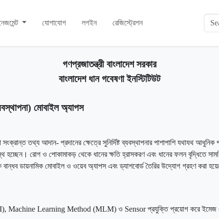
ানেজমেন্ট
যোগাযোগ
লগইন
রেজিস্ট্রেশন
গণপ্রজাতন্ত্রী বাংলাদেশ সরকার
বাংলাদেশ ধান গবেষণা ইনস্টিটিউট
্যবস্থাপনা) মোবাইল অ্যাপস
ংক্রান্ত তথ্য আদান- প্রদানের ক্ষেত্রে সুনির্দিষ্ট ব্যবস্থাপনার পাশাপাশি যথাযথ আধুনিক
থ হচ্ছেন। রোগ ও পোকামাকড় থেকে ধানের ক্ষতি হ্রাসকরণ এবং ধানের ফলন বৃদ্ধিতে সামগ্রিকভা
ক বান্ধব ডায়নামিক মোবাইল ও ওয়েব অ্যাপস এবং ড্যাশবোর্ড তৈরির উদ্যোগ গ্রহণ করা হয়
ence (AI), Machine Learning Method (MLM) ও Sensor প্রযুক্তি প্রয়োগ করে ইমেজ 