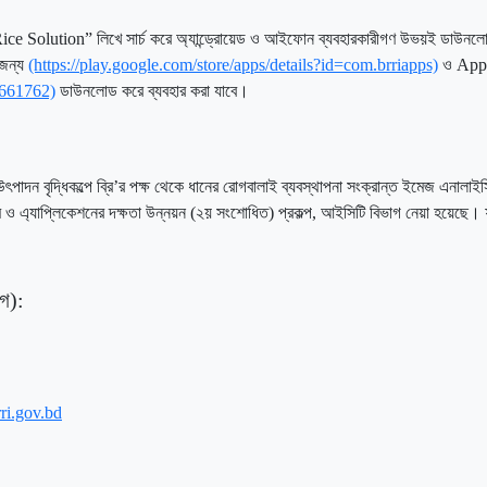
Solution” লিখে সার্চ করে অ্যান্ড্রোয়েড ও আইফোন ব্যবহারকারীগণ উভয়ই ডাউনলোড 
 জন্য
(https://play.google.com/store/apps/details?id=com.brriapps)
ও Appl
3661762)
ডাউনলোড করে ব্যবহার করা যাবে।
ের উৎপাদন বৃদ্ধিকল্পে ব্রি’র পক্ষ থেকে ধানের রোগবালাই ব্যবস্থাপনা সংক্রান্ত ইমেজ এনা
ম ও এ্যাপ্লিকেশনের দক্ষতা উন্নয়ন (২য় সংশোধিত) প্রকল্প, আইসিটি বিভাগ নেয়া হয়েছে
োগ):
ri.gov.bd