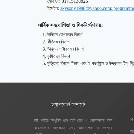
মোবাইল: 01715138826
ইমেইল:
skysony1988@yahoo.com; programme
সার্বিক সহযোগিতা ও দিকনির্দেশনায়:
উদ্ভিদ রোগতত্ত্ব বিভাগ
কীটতত্ত্ব বিভাগ
উদ্ভিদ শারীরতত্ত্ব বিভাগ
কৃষিতত্ত্ব বিভাগ
মৃত্তিকা বিজ্ঞান বিভাগ এবং ই-গভর্ন্যান্স ও উদ্ভাবন টিম, ব্র
ড্যাশবোর্ড সম্পর্কে
BR
মাঠ পর্যায়ে আধুনিক ধান চাষে রোগ ও পোকামাকড় দমন
ব্যবস্থাপনা সংক্রান্ত তথ্য আদান-প্রদানের ক্ষেত্রে
বা