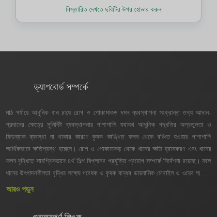
বিস্তারিত দেখতে ছবিটির উপর হোভার করুন
ড্যাশবোর্ড সম্পর্কে
মাঠ পর্যায়ে আধুনিক ধান চাষে রোগ ও পোকামাকড় দমন ব্যবস্থাপনা সংক্রান্ত তথ্য আদান-
প্রদানের ক্ষেত্রে সুনির্দিষ্ট ব্যবস্থাপনার পাশাপাশি যথাযথ আধুনিক পদ্ধতির অপ্রতুলতা ও
ফিডব্যাক ব্যবস্থা না থাকার কারণে কৃষক কাঙ্খিত ফলন থেকে বঞ্চিত হওয়ার পাশাপাশি
আর্থিকভাবে ক্ষতিগ্রস্থ হচ্ছেন। রোগ ও পোকামাকড় থেকে ধানের ক্ষতি হ্রাসকরণ এবং ধানের
ফলন বৃদ্ধিতে সামগ্রিকভাবে ৪র্থ শিল্প বিপ্লবের প্রযুক্তি প্রয়োগ সম্পর্কে নির্দেশনা রয়েছে। ফলে
ধানের উৎপাদনশীলতা বৃদ্ধির লক্ষ্যে গবেষক ও কৃষক বান্ধব ডায়নামিক মোবাইল ও ওয়েব অ্যাপস
এবং ড্যাশবোর্ড তৈরির উদ্যোগ গ্রহণ করা হয়েছে। সিস্টেমটি ব্যবহারের কারণে সার্বিক সেবা
আরও পড়ুন
প্রদান প্রক্রিয়া সহজতর হবে। ফলে কৃষক পর্যায়ে অ্যাপসটির মাধ্যমে সেবা প্রাপ্তিতে সময়,
খরচ ও যাতায়াতের (Time, Cost, Visit-TCV) ক্ষেত্রে যথাক্রমে ৫-৬ দিন, ৪০০-৫০০